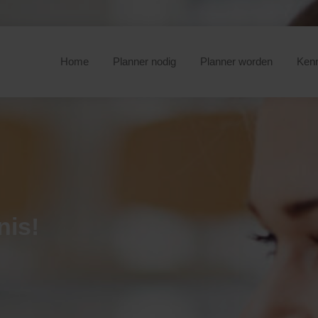
Home
Planner nodig
Planner worden
Ken
nis!