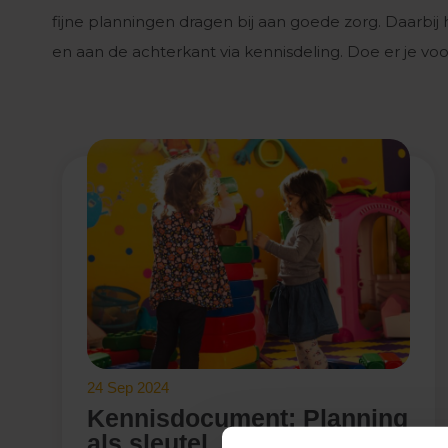
fijne planningen dragen bij aan goede zorg. Daarbij 
en aan de achterkant via kennisdeling. Doe er je v
24 Sep 2024
Kennisdocument: Planning
als sleutel