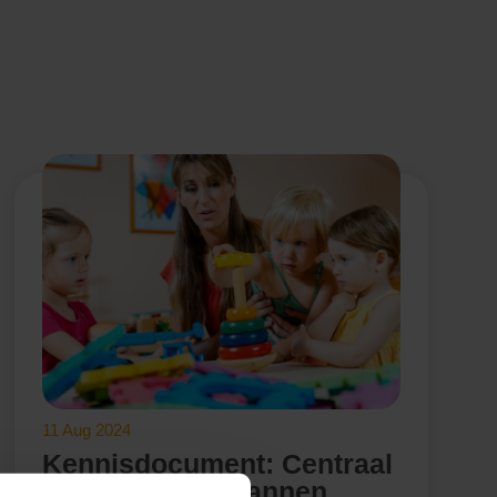
11 Aug 2024
Kennisdocument: Centraal
of decentraal plannen