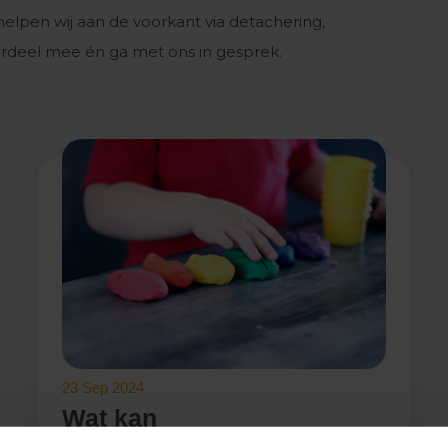
helpen wij aan de voorkant via detachering,
oordeel mee én ga met ons in gesprek.
23 Sep 2024
Wat kan
KinderopvangPlanners