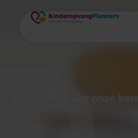
Kennisdocument
Wij delen graag onze ken