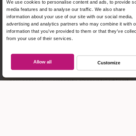
We use cookies to personalise content and ads, to provide so
media features and to analyse our traffic. We also share
information about your use of our site with our social media,
advertising and analytics partners who may combine it with o
BROCHURE
information that you’ve provided to them or that they’ve colle
Oplossing voor jouw
from your use of their services.
plannerstekort
Allow all
Is jouw planner ziek, zwanger of heeft hij/zij ontslag
Customize
genomen? In deze brochure delen we de oplossing
voor wanneer jouw organisatie planners tekort komt.
Download brochure
WAAROM