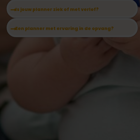
Is jouw planner ziek of met verlof?
Een planner met ervaring in de opvang?