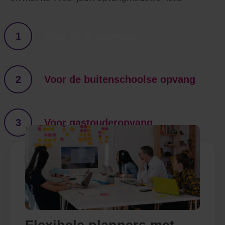
1
Voor de dagopvang
2
Voor de buitenschoolse opvang
3
Voor gastouderopvang