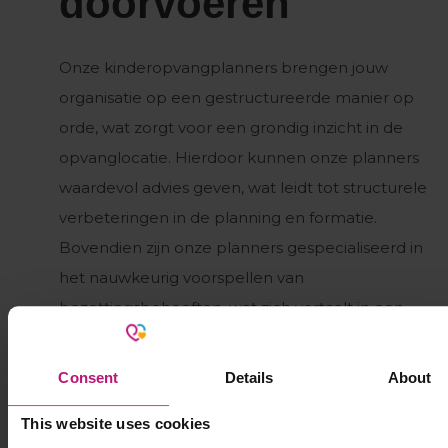
doorvoeren
Onze kinderopvangplanners brengen jouw
organisatie op een gestructureerde manier op
orde, wat zorgt voor een grondig inzicht in de
opvanglocatie. Hierdoor kunnen onze planners
waardevol advies geven, wat leidt tot structurele
verbeteringen in de planning en formatie.
Bovendien zijn onze planners gespecialiseerd in
het nauwkeurig voorspellen van
bezettingsbehoeften, wat zich vertaalt in een
efficiëntere inzet van medewerkers en een
soepelere opvangplanning.
Consent
Details
About
This website uses cookies
Plan een adviesgesprek in